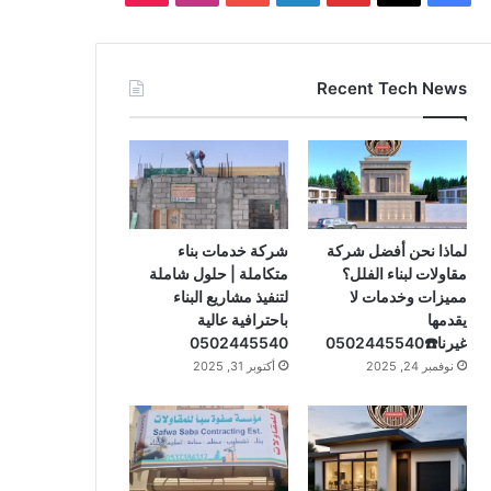
ي
X
ي
ي
Y
ن
T
س
ن
ن
o
س
i
Recent Tech News
ب
ت
ك
u
ت
k
و
ي
د
T
ق
T
ك
ر
إ
u
ر
o
ي
ن
b
ا
k
لماذا نحن أفضل شركة
شركة خدمات بناء
مقاولات لبناء الفلل؟
متكاملة | حلول شاملة
س
e
م
مميزات وخدمات لا
لتنفيذ مشاريع البناء
يقدمها
باحترافية عالية
ت
غيرنا☎️0502445540
0502445540
نوفمبر 24, 2025
أكتوبر 31, 2025