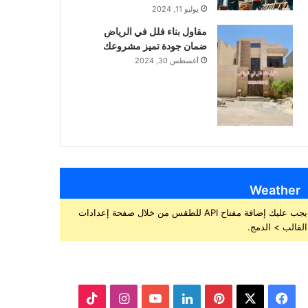
يوليو 11, 2024
مقاول بناء فلل في الرياض
ضمان جودة تميز مشروعك
أغسطس 30, 2024
Weather
يجب عليك إضافة مفتاح API للطقس من خلال صفحة إعدادات
القالب > الدمج.
ف
ب
ل
ا