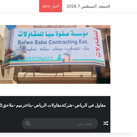
الجمعة, أغسطس 7 2026
أخبار عاجلة
مقاول في الرياض-شركةمقاولات الرياض-بناءترميم-ملاحق0502445540
مقال عشوائي
بحث
عن