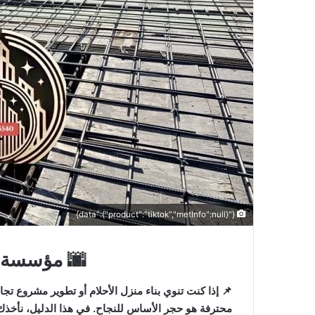
{"data":{"product":"tiktok","metInfo":null}}
🌆 مؤسسة م
📌 إذا كنت تنوي بناء منزل الأحلام أو تطوير مشروع ت
محترفة هو حجر الأساس للنجاح. في هذا الدليل، نأخذ