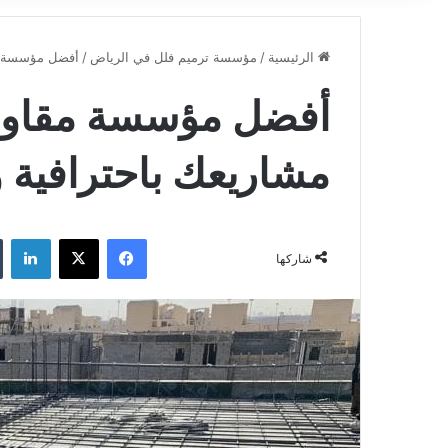
الرئيسية
/
مؤسسة ترميم فلل في الرياض
/
أفضل مؤسسة مقا
أفضل مؤسسة مقاولا
مشاريعك باحترافية وج
فيسبوك
‫X
لينكدإن
شاركها