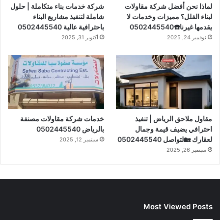
لماذا نحن أفضل شركة مقاولات
شركة خدمات بناء متكاملة | حلول
س
e
م
لبناء الفلل؟ مميزات وخدمات لا
شاملة لتنفيذ مشاريع البناء
يقدمها غيرنا☎️0502445540
باحترافية عالية 0502445540
ت
نوفمبر 24, 2025
أكتوبر 31, 2025
مقاول ملاحق الرياض | تنفيذ
خدمات شركة مقاولات مصنفة
احترافي يضيف قيمة وجمال
بالرياض 0502445540
لعقارك 🏡لتواصل 0502445540
سبتمبر 12, 2025
سبتمبر 26, 2025
Most Viewed Posts