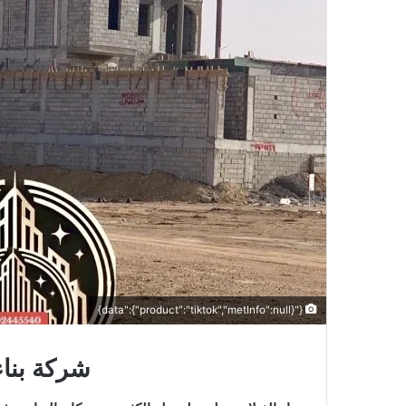
{"data":{"product":"tiktok","metInfo":null}}
شركة بناء