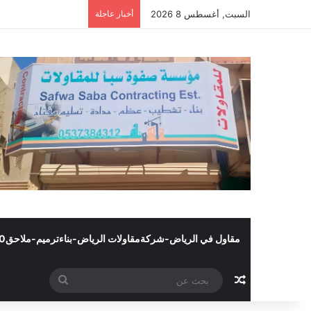
السبت, أغسطس 8 2026
أخبار عاجلة
مقاول في الرياض-شركةمقاولات الرياض-بناءترميم-ملاحق0502445540
مقال عشوائي
بحث
عن