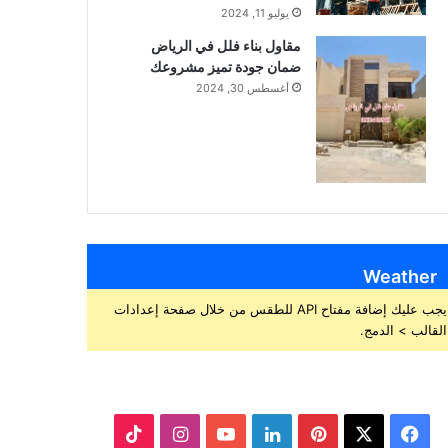
يوليو 11, 2024
مقاول بناء فلل في الرياض
ضمان جودة تميز مشروعك
أغسطس 30, 2024
Weather
يجب عليك إضافة مفتاح API للطقس من خلال صفحة إعدادات
القالب > الدمج.
ف
ب
ل
ا