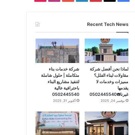
ي
X
ي
ي
Y
ن
T
س
ن
ن
o
س
i
Recent Tech News
ب
ت
ك
u
ت
k
و
ي
د
T
ق
T
ك
ر
إ
u
ر
o
ي
ن
b
ا
k
لماذا نحن أفضل شركة
شركة خدمات بناء
مقاولات لبناء الفلل؟
متكاملة | حلول شاملة
س
e
م
مميزات وخدمات لا
لتنفيذ مشاريع البناء
يقدمها
باحترافية عالية
ت
غيرنا☎️0502445540
0502445540
نوفمبر 24, 2025
أكتوبر 31, 2025