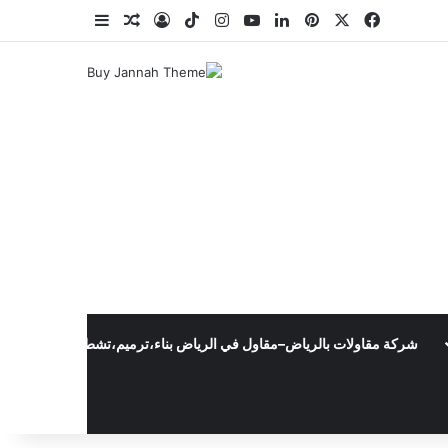
‫X
فيسبوك
بينتيريست
لينكدإن
‫YouTube
انستقرام
‫TikTok
تسجيل الدخول
مقال عشوائي
إضافة عمود جا
شركة مقاولات بالرياض–مقاول في الرياض بناء،ترميم،تشطيب،وبناءملاحق0502445540