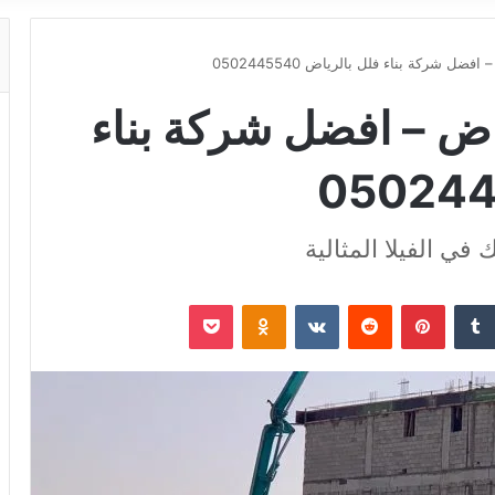
ضل شركة بناء فلل بالرياض 0502445540
اض – افضل شركة بناء
في الفيلا المثالية
‏Tumblr
بينتيريست
‏Reddit
‏VKontakte
Odnoklassniki
‫Pocket