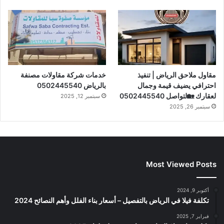
مقاول ملاحق الرياض | تنفيذ
خدمات شركة مقاولات مصنفة
احترافي يضيف قيمة وجمال
بالرياض 0502445540
لعقارك 🏡لتواصل 0502445540
سبتمبر 12, 2025
سبتمبر 26, 2025
Most Viewed Posts
أكتوبر 9, 2024
تكلفة فيلا في الرياض بالتفصيل – أسعار بناء الفلل وأهم النصائح 2024
فبراير 7, 2025