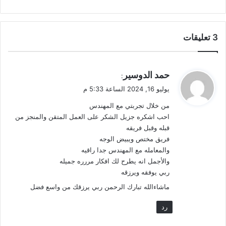
‫3 تعليقات
ي
حمد الدوسير
:
ق
يوليو 16, 2024 الساعة 5:33 م
و
من خلال تجربتي مع المهندس
ل
احب اشكره جزيل الشكر على العمل المتقن والمنجز من
قبله وقبل فريقه
فريق مختص ويبيض الوجه
والمعامله مع المهندس جدا راقيه
والأجمل انه يطرح لك افكار مررره جميله
ربي يوفقه ويرزقه
ماشاءالله تبارك الرحمن ربي يرزقك من واسع فضل
رد