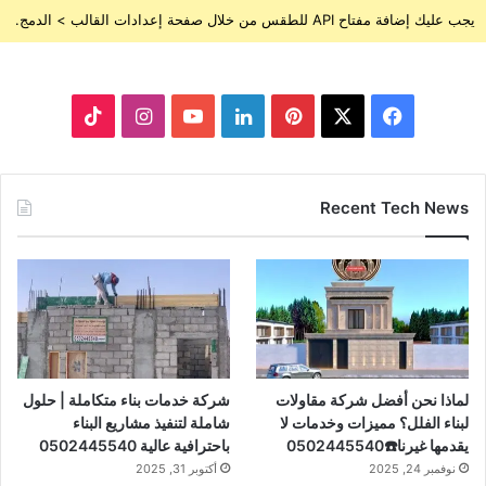
يجب عليك إضافة مفتاح API للطقس من خلال صفحة إعدادات القالب > الدمج.
ف
ب
ل
ا
ي
X
ي
ي
Y
ن
T
س
ن
ن
o
س
i
Recent Tech News
ب
ت
ك
u
ت
k
و
ي
د
T
ق
T
ك
ر
إ
u
ر
o
ي
ن
b
ا
k
لماذا نحن أفضل شركة مقاولات
شركة خدمات بناء متكاملة | حلول
س
e
م
لبناء الفلل؟ مميزات وخدمات لا
شاملة لتنفيذ مشاريع البناء
يقدمها غيرنا☎️0502445540
باحترافية عالية 0502445540
ت
نوفمبر 24, 2025
أكتوبر 31, 2025