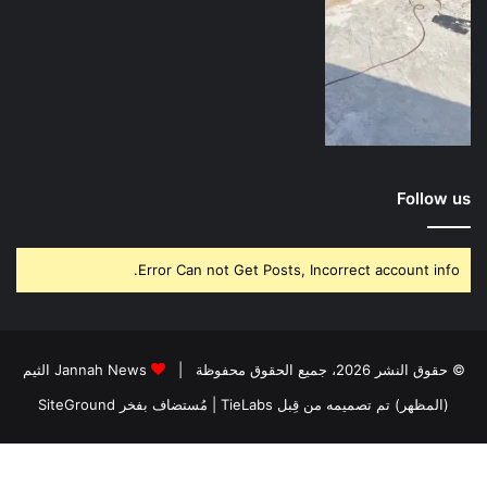
Follow us
Error Can not Get Posts, Incorrect account info.
© حقوق النشر 2026، جميع الحقوق محفوظة |
Jannah News الثيم
(المظهر) تم تصميمه من قِبل TieLabs
| مُستضاف بفخر
SiteGround