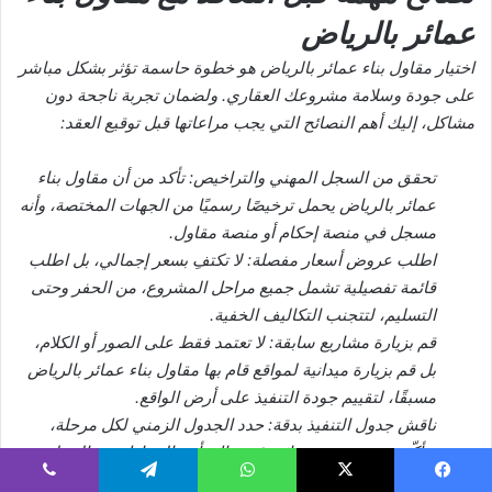
عمائر بالرياض
اختيار مقاول بناء عمائر بالرياض هو خطوة حاسمة تؤثر بشكل مباشر
على جودة وسلامة مشروعك العقاري. ولضمان تجربة ناجحة دون
مشاكل، إليك أهم النصائح التي يجب مراعاتها قبل توقيع العقد:
تحقق من السجل المهني والتراخيص: تأكد من أن مقاول بناء
عمائر بالرياض يحمل ترخيصًا رسميًا من الجهات المختصة، وأنه
مسجل في منصة إحكام أو منصة مقاول.
اطلب عروض أسعار مفصلة: لا تكتفِ بسعر إجمالي، بل اطلب
قائمة تفصيلية تشمل جميع مراحل المشروع، من الحفر وحتى
التسليم، لتتجنب التكاليف الخفية.
قم بزيارة مشاريع سابقة: لا تعتمد فقط على الصور أو الكلام،
بل قم بزيارة ميدانية لمواقع قام بها مقاول بناء عمائر بالرياض
مسبقًا، لتقييم جودة التنفيذ على أرض الواقع.
ناقش جدول التنفيذ بدقة: حدد الجدول الزمني لكل مرحلة،
وتأكّد من وجود بند جزائي في حال تأخر المقاول عن التسليم.
اعرف من هو الفريق الفني: اسأل المقاول عن المهندسين