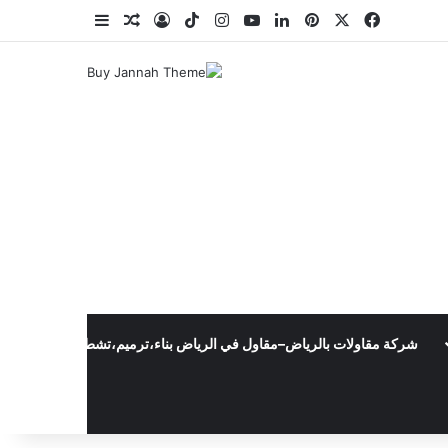
‫X
فيسبوك
بينتيريست
لينكدإن
‫YouTube
انستقرام
‫TikTok
تسجيل الدخول
مقال عشوائي
إضافة عمود جا
شركة مقاولات بالرياض–مقاول في الرياض بناء،ترميم،تشطيب،وبناءملاحق0502445540