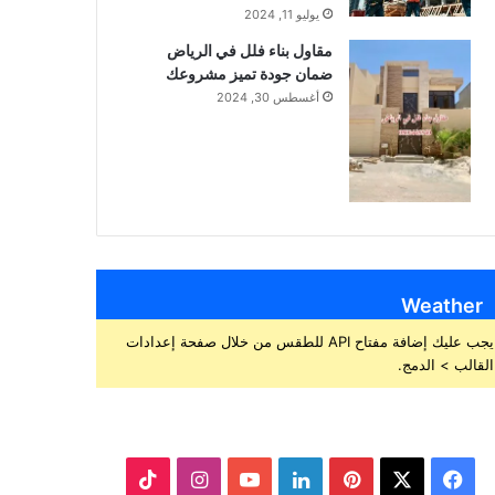
يوليو 11, 2024
مقاول بناء فلل في الرياض
ضمان جودة تميز مشروعك
أغسطس 30, 2024
Weather
يجب عليك إضافة مفتاح API للطقس من خلال صفحة إعدادات
القالب > الدمج.
ف
ب
ل
ا