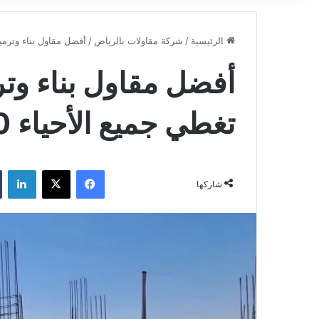
الرئيسية
/
شركة مقاولات بالرياض
/
أفضل مقاول بناء وترميم ا
أفضل مقاول بناء وت
تغطي جميع الأحياء 0502445540
فيسبوك
‫X
لينكدإن
شاركها