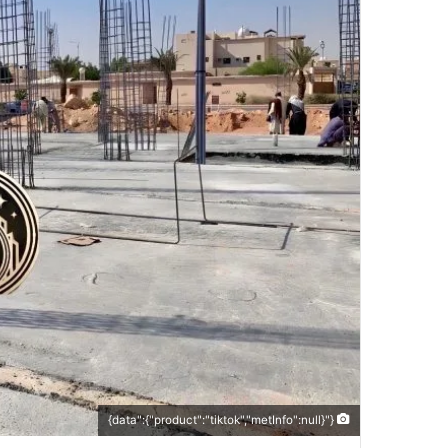
{"data":{"product":"tiktok","metInfo":null}}