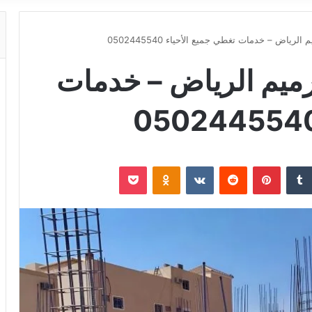
لرياض – خدمات تغطي جميع الأحياء 0502445540
رميم الرياض – خدمات
‏Tumblr
بينتيريست
‏Reddit
‏VKontakte
Odnoklassniki
‫Pocket