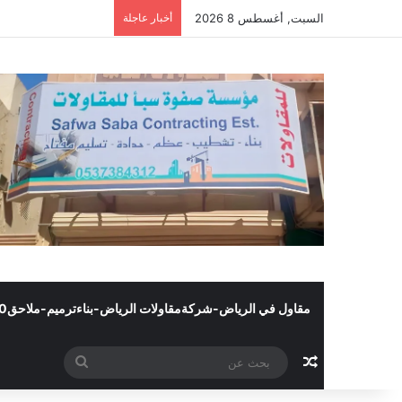
السبت, أغسطس 8 2026
أخبار عاجلة
مقاول في الرياض-شركةمقاولات الرياض-بناءترميم-ملاحق0502445540
مقال عشوائي
بحث
عن