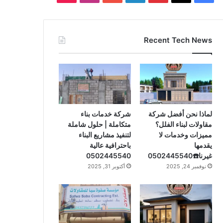
ي
X
ي
ي
Y
ن
T
س
ن
ن
o
س
i
Recent Tech News
ب
ت
ك
u
ت
k
و
ي
د
T
ق
T
ك
ر
إ
u
ر
o
ي
ن
b
ا
k
لماذا نحن أفضل شركة
شركة خدمات بناء
مقاولات لبناء الفلل؟
متكاملة | حلول شاملة
س
e
م
مميزات وخدمات لا
لتنفيذ مشاريع البناء
يقدمها
باحترافية عالية
ت
غيرنا☎️0502445540
0502445540
نوفمبر 24, 2025
أكتوبر 31, 2025