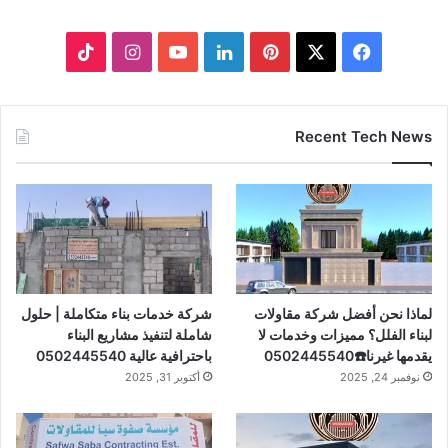
ف
ب
ل
ا
ي
X
ي
ي
Y
ن
T
س
ن
ن
o
س
i
Recent Tech News
ب
ت
ك
u
ت
k
و
ي
د
T
ق
T
ك
ر
إ
u
ر
o
ي
ن
b
ا
k
لماذا نحن أفضل شركة مقاولات
شركة خدمات بناء متكاملة | حلول
س
e
م
لبناء الفلل؟ مميزات وخدمات لا
شاملة لتنفيذ مشاريع البناء
يقدمها غيرنا☎️0502445540
باحترافية عالية 0502445540
ت
نوفمبر 24, 2025
أكتوبر 31, 2025