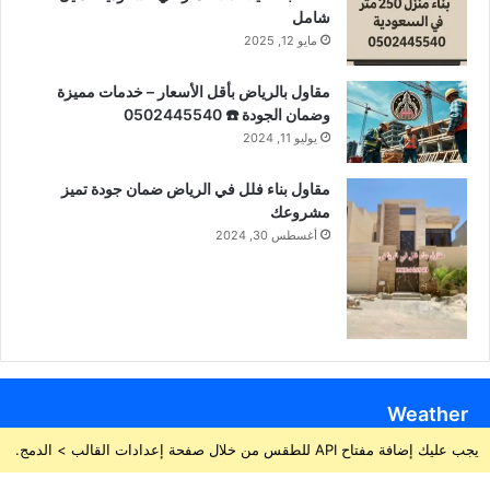
شامل
مايو 12, 2025
مقاول بالرياض بأقل الأسعار – خدمات مميزة
وضمان الجودة ☎️ 0502445540
يوليو 11, 2024
مقاول بناء فلل في الرياض ضمان جودة تميز
مشروعك
أغسطس 30, 2024
Weather
يجب عليك إضافة مفتاح API للطقس من خلال صفحة إعدادات القالب > الدمج.