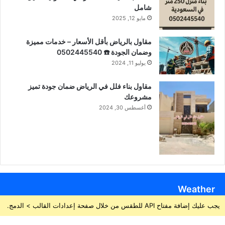
شامل
مايو 12, 2025
مقاول بالرياض بأقل الأسعار – خدمات مميزة
وضمان الجودة ☎️ 0502445540
يوليو 11, 2024
مقاول بناء فلل في الرياض ضمان جودة تميز
مشروعك
أغسطس 30, 2024
Weather
يجب عليك إضافة مفتاح API للطقس من خلال صفحة إعدادات القالب > الدمج.