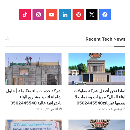
ف
ب
ل
ا
ي
X
ي
ي
Y
ن
T
س
ن
ن
o
س
i
Recent Tech News
ب
ت
ك
u
ت
k
و
ي
د
T
ق
T
ك
ر
إ
u
ر
o
ي
ن
b
ا
k
لماذا نحن أفضل شركة مقاولات
شركة خدمات بناء متكاملة | حلول
س
e
م
لبناء الفلل؟ مميزات وخدمات لا
شاملة لتنفيذ مشاريع البناء
يقدمها غيرنا☎️0502445540
باحترافية عالية 0502445540
ت
نوفمبر 24, 2025
أكتوبر 31, 2025