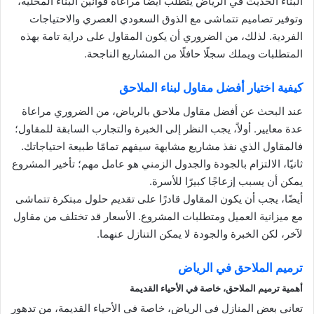
البناء الحديث في الرياض يتطلب أيضًا مراعاة قوانين البناء المحلية،
وتوفير تصاميم تتماشى مع الذوق السعودي العصري والاحتياجات
الفردية. لذلك، من الضروري أن يكون المقاول على دراية تامة بهذه
المتطلبات ويملك سجلًا حافلًا من المشاريع الناجحة.
كيفية اختيار أفضل مقاول لبناء الملاحق
عند البحث عن أفضل مقاول ملاحق بالرياض، من الضروري مراعاة
عدة معايير. أولاً، يجب النظر إلى الخبرة والتجارب السابقة للمقاول؛
فالمقاول الذي نفذ مشاريع مشابهة سيفهم تمامًا طبيعة احتياجاتك.
ثانيًا، الالتزام بالجودة والجدول الزمني هو عامل مهم؛ تأخير المشروع
يمكن أن يسبب إزعاجًا كبيرًا للأسرة.
أيضًا، يجب أن يكون المقاول قادرًا على تقديم حلول مبتكرة تتماشى
مع ميزانية العميل ومتطلبات المشروع. الأسعار قد تختلف من مقاول
لآخر، لكن الخبرة والجودة لا يمكن التنازل عنهما.
ترميم الملاحق في الرياض
أهمية ترميم الملاحق، خاصة في الأحياء القديمة
تعاني بعض المنازل في الرياض، خاصة في الأحياء القديمة، من تدهور